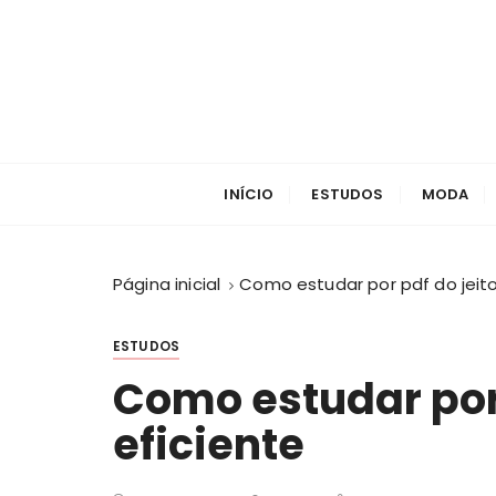
I
r
p
a
r
a
c
INÍCIO
ESTUDOS
MODA
o
n
t
Página inicial
Como estudar por pdf do jeito
e
ú
d
ESTUDOS
o
Como estudar por 
eficiente