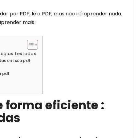
ar por PDF, lê o PDF, mas não irá aprender nada.
aprender mais :
atégias testadas
otas em seu pdf
u pdf
 forma eficiente :
adas