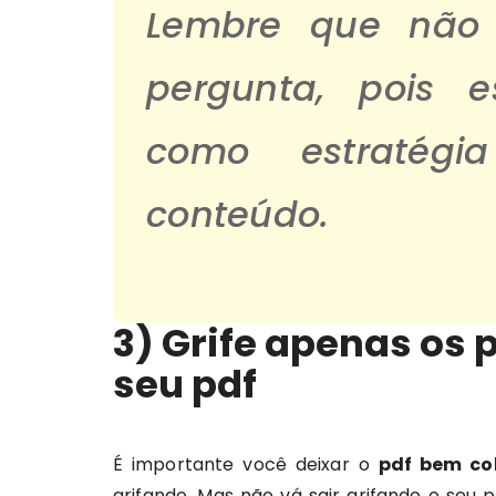
Lembre que não 
pergunta, pois e
como estratégi
conteúdo.
3) Grife apenas os 
seu pdf
É importante você deixar o
pdf bem co
grifando. Mas não vá sair grifando o seu 