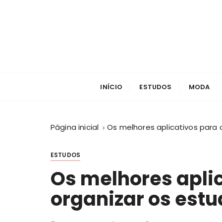
I
r
p
a
r
a
c
INÍCIO
ESTUDOS
MODA
o
n
t
Página inicial
Os melhores aplicativos para 
e
ú
d
ESTUDOS
o
Os melhores apli
organizar os est