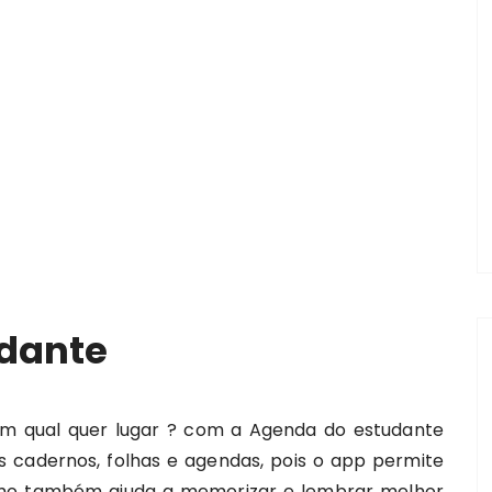
dante
m qual quer lugar ? com a Agenda do estudante
s cadernos, folhas e agendas, pois o app permite
omo também ajuda a memorizar e lembrar melhor