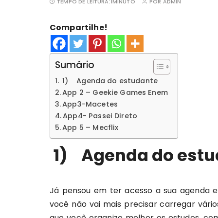
TEMPO DE LEITURA:
1MINUTO
POR
ADMIN
Compartilhe!
Sumário
1) Agenda do estudante
App 2 – Geekie Games Enem
App3-Macetes
App4- Passei Direto
App 5 – Mecflix
1)
Agenda do estu
Já pensou em ter acesso a sua agenda e
você não vai mais precisar carregar vário
que você organize melhor os estudos, c