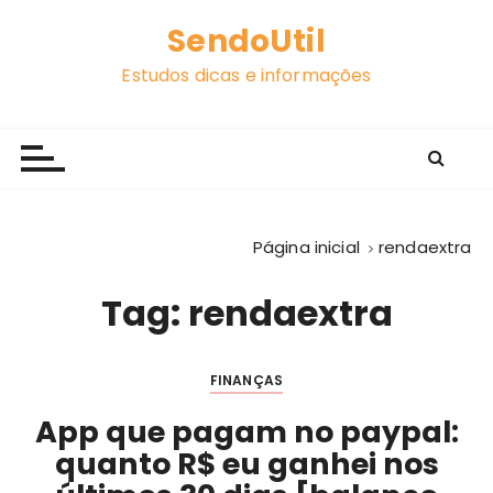
I
SendoUtil
r
p
Estudos dicas e informações
a
r
a
c
o
n
Página inicial
rendaextra
t
e
Tag:
rendaextra
ú
d
o
FINANÇAS
App que pagam no paypal:
quanto R$ eu ganhei nos