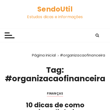
I
SendoUtil
r
p
Estudos dicas e informações
a
r
a
c
o
n
Página inicial
#organizacaofinanceira
t
e
Tag:
ú
#organizacaofinanceira
d
o
FINANÇAS
10 dicas de como