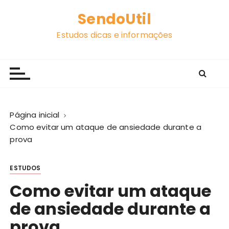
I
SendoUtil
r
p
Estudos dicas e informações
a
r
a
c
o
n
Página inicial
t
Como evitar um ataque de ansiedade durante a
e
prova
ú
d
ESTUDOS
o
Como evitar um ataque
de ansiedade durante a
prova